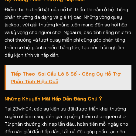
Điểm thu hút nổi bật của nổ hũ Thần Tài nằm ở hệ thống
phần thưởng đa dạng và giá trị cao. Những vòng quay
jackpot với giải thưởng khủng luôn mang đến sự hồi hộp
và kỳ vọng cho người chơi. Ngoài ra, các tính năng như trò
chơi thưởng và lượt quay miễn phí cũng góp phần tăng
thêm cơ hội giành chiến thắng lớn, tạo nên trải nghiệm
đầy kịch tính và hấp dẫn.
Tiếp Theo
Soi Cầu Lô 6 Số - Công Cụ Hỗ Trợ
Phân Tích Hiệu Quả
Những Khuyến Mãi Hấp Dẫn Đáng Chú Ý
Tại 23win04, các sự kiện ưu đãi được triển khai thường
xuyên nhằm mang đến giá trị cộng thêm cho người chơi.
Từ phần thưởng khi nạp lần đầu, hoàn tiền mỗi ngày cho
đến các giải đấu hấp dẫn, tất cả đều góp phần tạo nên