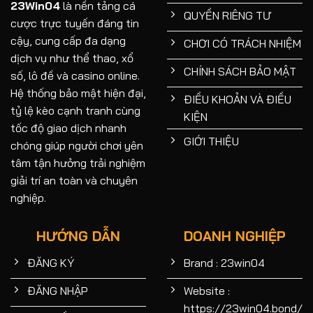
23Win04
là nền tảng cá
QUYỀN RIÊNG TƯ
cược trực tuyến đáng tin
cậy, cung cấp đa dạng
CHƠI CÓ TRÁCH NHIỆM
dịch vụ như thể thao, xổ
CHÍNH SÁCH BẢO MẬT
số, lô đề và casino online.
Hệ thống bảo mật hiện đại,
ĐIỀU KHOẢN VÀ ĐIỀU
tỷ lệ kèo cạnh tranh cùng
KIỆN
tốc độ giao dịch nhanh
GIỚI THIỆU
chóng giúp người chơi yên
tâm tận hưởng trải nghiệm
giải trí an toàn và chuyên
nghiệp.
HƯỚNG DẪN
DOANH NGHIỆP
ĐĂNG KÝ
Brand : 23win04
ĐĂNG NHẬP
Website :
https://23win04.bond/