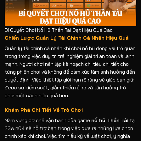
Bí Quyết Chơi Nổ Hũ Thần Tài Đạt Hiệu Quả Cao
Chiến Lược Quản Lý Tài Chính Cá Nhân Hiệu Quả
Quản lý tài chính cá nhân khi chơi nổ hũ đóng vai trò quan
trọng trong việc duy trì trải nghiệm giải trí an toàn và lành
mạnh. Người chơi nên lập kế hoạch chi tiêu chi tiết cho
từng phiên chơi và không để cảm xúc làm ảnh hưởng đến
quyết định. Việc thiết lập giới hạn rõ ràng sẽ giúp bạn giữ
được sự kiểm soát, giảm thiểu rủi ro và tận hưởng trò
chơi một cách hiệu quả hơn.
Khám Phá Chi Tiết Về Trò Chơi
Nắm vững cơ chế vận hành của game
nổ hũ Thần Tài
tại
23win04 sẽ hỗ trợ bạn trong việc đưa ra những lựa chọn
chính xác khi chơi. Việc tìm hiểu kỹ về luật chơi, ý nghĩa