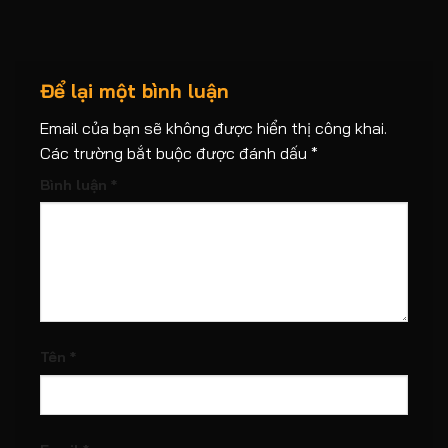
Để lại một bình luận
Email của bạn sẽ không được hiển thị công khai.
Các trường bắt buộc được đánh dấu
*
Bình luận
*
Tên
*